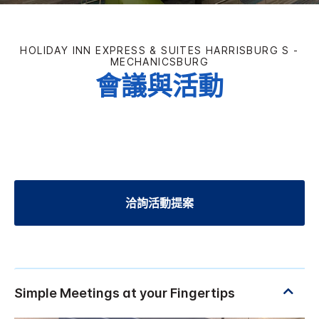
HOLIDAY INN EXPRESS & SUITES
HARRISBURG S -
MECHANICSBURG
會議與活動
洽詢活動提案