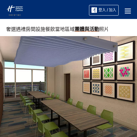
登入 / 加入
奢選遇禮
房間
設施
餐飲
當地區域
團體與活動
照片