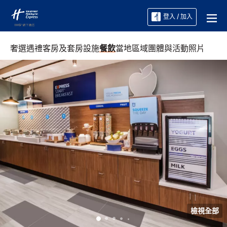
登入 / 加入
奢選遇禮
客房及套房
設施
餐飲
當地區域
團體與活動
照片
檢視全部