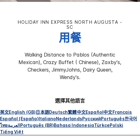
HOLIDAY INN EXPRESS
NORTH AUGUSTA -
SC
用餐
Walking Distance to Pablos (Authentic
Mexican), Crazy Buffet ( Chinese), Zaxby's,
Checkers, JimmyJohns, Dairy Queen,
Wendy's.
選擇其他語言
英文
English (GB)
日本語
Deutsch
繁體中文
Español
中文
Français
Español (España)
Italiano
Nederlands
Русский
Português
한국어
ไทย
العربية
Português (BR)
Bahasa Indonesia
Türkçe
Polski
Tiếng Việt