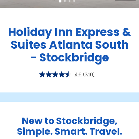
Holiday Inn Express &
Suites
Atlanta South
- Stockbridge
4.6
(310)
New to Stockbridge,
Simple. Smart. Travel.