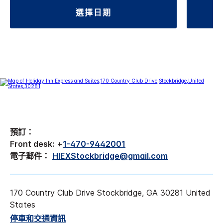
選擇日期
預訂：
Front desk:
+
1-470-9442001
電子郵件：
HIEXStockbridge@gmail.com
170 Country Club Drive
Stockbridge
,
GA
30281
United
States
停車和交通資訊