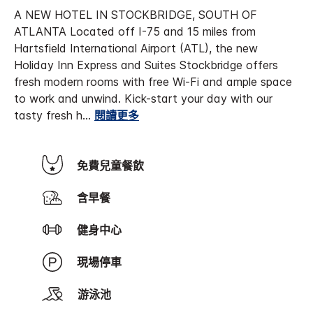
A NEW HOTEL IN STOCKBRIDGE, SOUTH OF
ATLANTA Located off I-75 and 15 miles from
Hartsfield International Airport (ATL), the new
Holiday Inn Express and Suites Stockbridge offers
fresh modern rooms with free Wi-Fi and ample space
to work and unwind. Kick-start your day with our
tasty fresh h
...
閱讀更多
免費兒童餐飲
含早餐
健身中心
現場停車
游泳池