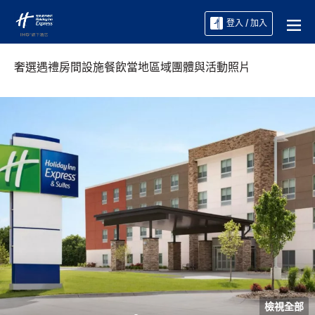
登入 / 加入
奢選遇禮
房間
設施
餐飲
當地區域
團體與活動
照片
檢視全部