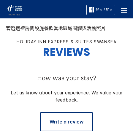
登入 / 加入
奢選遇禮
房間
設施
餐飲
當地區域
團體與活動
照片
HOLIDAY INN EXPRESS & SUITES
SWANSEA
REVIEWS
How was your stay?
Let us know about your experience. We value your
feedback.
Write a review