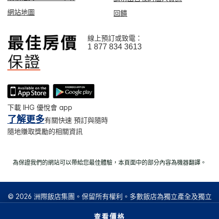
網站地圖
回饋
線上預訂或致電：
1 877 834 3613
下載 IHG 優悅會 app
了解更多
有關快速 預訂與隨時
隨地賺取獎勵的相關資訊
為保證我們的網站可以帶給您最佳體驗，本頁面中的部分內容為機器翻譯。
© 2026 洲際飯店集團。保留所有權利。多數飯店為獨立產全及獨立
經營。
查看價格