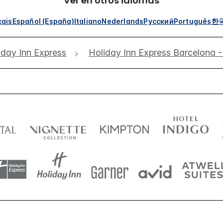
Ver en otros idiomas
çais
Español (España)
Italiano
Nederlands
Русский
Português
한
iday Inn Express
Holiday Inn Express Barcelona 