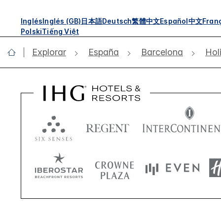
Inglés
Inglés (GB)
日本語
Deutsch
繁體中文
Español
中文
Fran
Polski
Tiếng Việt
Explorar
España
Barcelona
Hol