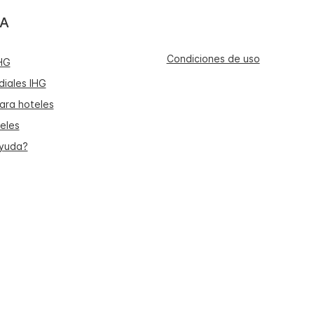
A
Condiciones de uso
HG
iales IHG
ara hoteles
eles
ayuda?