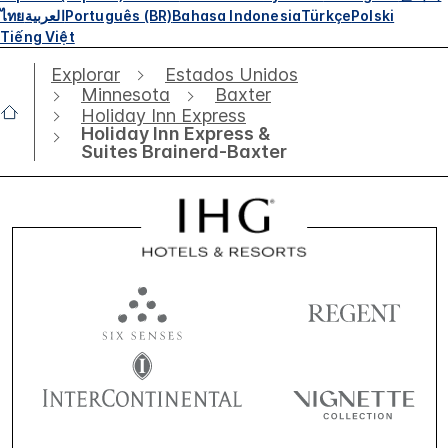
ไทย
العربية
Português (BR)
Bahasa Indonesia
Türkçe
Polski
Tiếng Việt
Explorar
Estados Unidos
Minnesota
Baxter
Holiday Inn Express
Holiday Inn Express &
Suites Brainerd-Baxter