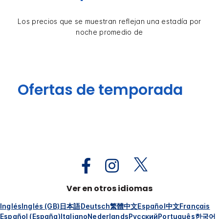
Los precios que se muestran reflejan una estadía por
noche promedio de
Ofertas de temporada
Ver en otros idiomas
Inglés
Inglés (GB)
日本語
Deutsch
繁體中文
Español
中文
Français
Español (España)
Italiano
Nederlands
Русский
Português
한국어