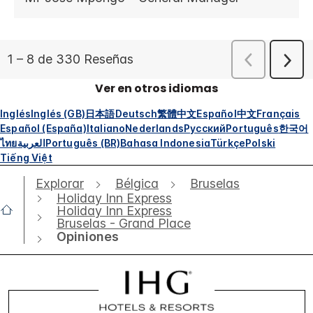
Ver en otros idiomas
Inglés
Inglés (GB)
日本語
Deutsch
繁體中文
Español
中文
Français
Español (España)
Italiano
Nederlands
Русский
Português
한국어
ไทย
العربية
Português (BR)
Bahasa Indonesia
Türkçe
Polski
Tiếng Việt
Explorar
Bélgica
Bruselas
Holiday Inn Express
Holiday Inn Express
Bruselas - Grand Place
Opiniones