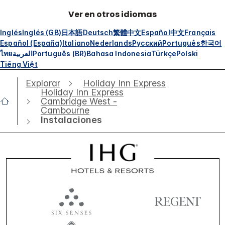
Ver en otros idiomas
Inglés
Inglés (GB)
日本語
Deutsch
繁體中文
Español
中文
Français
Español (España)
Italiano
Nederlands
Русский
Português
한국어
ไทย
العربية
Português (BR)
Bahasa Indonesia
Türkçe
Polski
Tiếng Việt
Explorar
Holiday Inn Express
Holiday Inn Express
Cambridge West -
Cambourne
Instalaciones