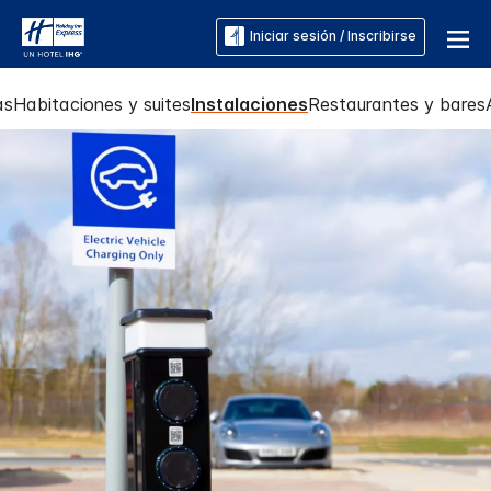
Iniciar sesión / Inscribirse
as
Habitaciones y suites
Instalaciones
Restaurantes y bares