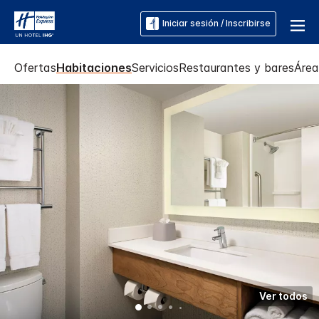
Iniciar sesión / Inscribirse
Ofertas
Habitaciones
Servicios
Restaurantes y bares
Área
Ver todos