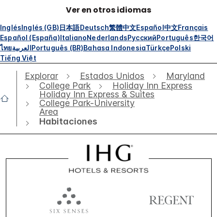
Ver en otros idiomas
Inglés
Inglés (GB)
日本語
Deutsch
繁體中文
Español
中文
Français
Español (España)
Italiano
Nederlands
Русский
Português
한국어
ไทย
العربية
Português (BR)
Bahasa Indonesia
Türkçe
Polski
Tiếng Việt
Explorar
Estados Unidos
Maryland
College Park
Holiday Inn Express
Holiday Inn Express & Suites
College Park-University
Area
Habitaciones