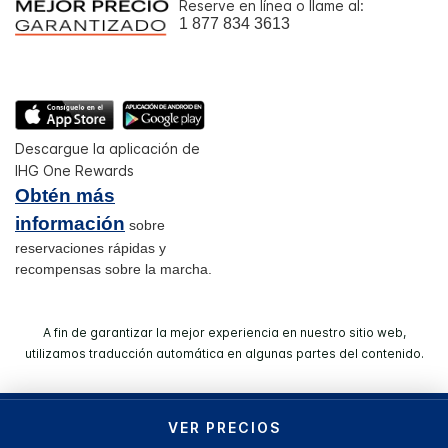
Reserve en línea o llame al:
1 877 834 3613
Descargue la aplicación de
IHG One Rewards
Obtén más
información
sobre
reservaciones rápidas y
recompensas sobre la marcha.
A fin de garantizar la mejor experiencia en nuestro sitio web,
utilizamos traducción automática en algunas partes del contenido.
© 2026 IHG. Todos los derechos reservados. La mayoría de
VER PRECIOS
los hoteles son administrados y operados por entidades