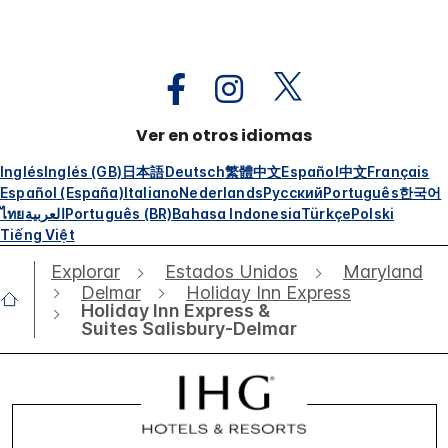
Ver en otros idiomas
Inglés
Inglés (GB)
日本語
Deutsch
繁體中文
Español
中文
Français
Español (España)
Italiano
Nederlands
Русский
Português
한국어
ไทย
العربية
Português (BR)
Bahasa Indonesia
Türkçe
Polski
Tiếng Việt
Explorar
Estados Unidos
Maryland
Delmar
Holiday Inn Express
Holiday Inn Express &
Suites Salisbury-Delmar