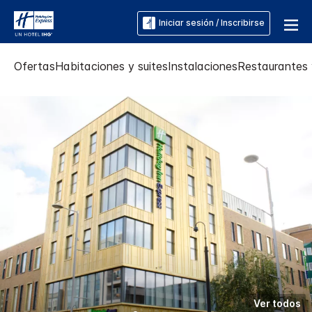
Iniciar sesión / Inscribirse
Ofertas
Habitaciones y suites
Instalaciones
Restaurantes 
Ver todos