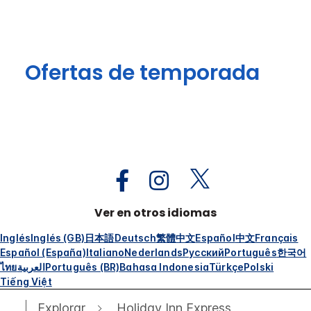
Ofertas de temporada
Ver en otros idiomas
Inglés
Inglés (GB)
日本語
Deutsch
繁體中文
Español
中文
Français
Español (España)
Italiano
Nederlands
Русский
Português
한국어
ไทย
العربية
Português (BR)
Bahasa Indonesia
Türkçe
Polski
Tiếng Việt
Explorar
Holiday Inn Express