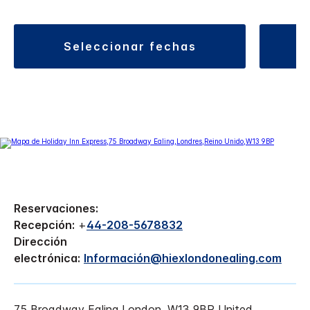
seleccionar fechas
Reservaciones:
Recepción:
+
44-208-5678832
Dirección
electrónica:
Información@hiexlondonealing.com
75 Broadway Ealing
London
,
W13 9BP
United