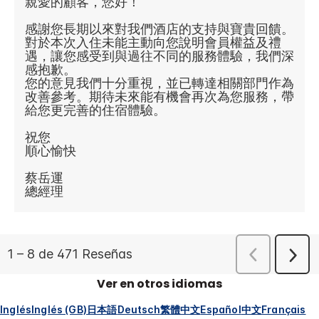
Ver en otros idiomas
Inglés
Inglés (GB)
日本語
Deutsch
繁體中文
Español
中文
Français