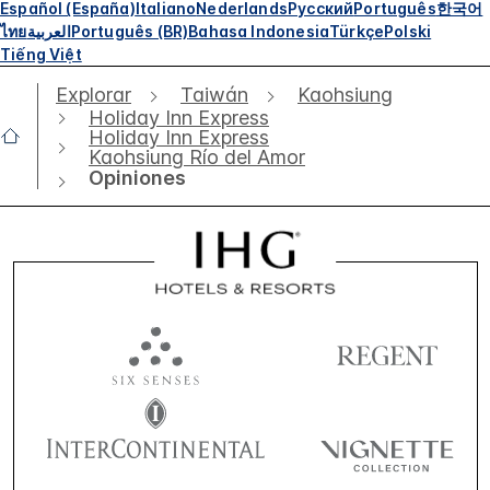
Español (España)
Italiano
Nederlands
Русский
Português
한국어
ไทย
العربية
Português (BR)
Bahasa Indonesia
Türkçe
Polski
Tiếng Việt
Explorar
Taiwán
Kaohsiung
Holiday Inn Express
Holiday Inn Express
Kaohsiung Río del Amor
Opiniones