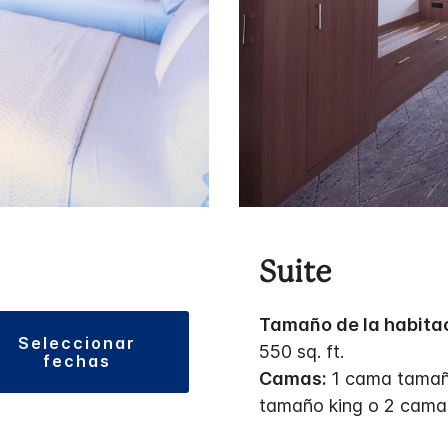
Suite
Tamaño de la habita
seleccionar
550 sq. ft.
fechas
Camas:
1 cama tamañ
tamaño king o 2 cam