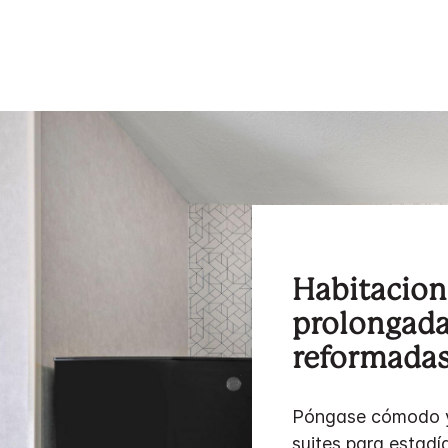
Habitacion
prolongada
reformadas
Póngase cómodo y
suites para estad