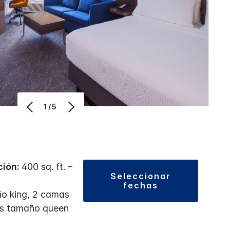
1/5
ción:
400 sq. ft. –
seleccionar
fechas
o king, 2 camas
as tamaño queen