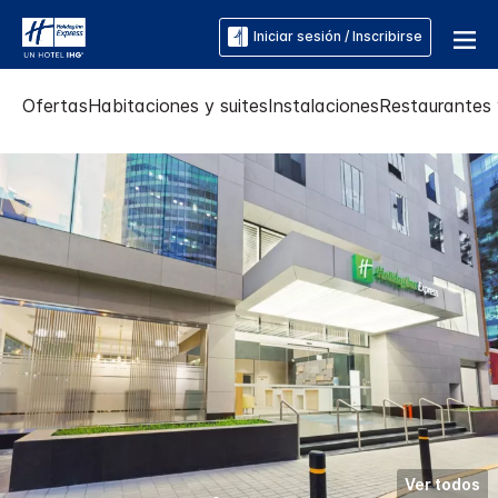
Iniciar sesión / Inscribirse
Ofertas
Habitaciones y suites
Instalaciones
Restaurantes 
Ver todos