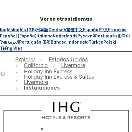
Ver en otros idiomas
Inglés
Inglés (GB)
日本語
Deutsch
繁體中文
Español
中文
Français
Español (España)
Italiano
Nederlands
Русский
Português
한국어
ไทย
العربية
Português (BR)
Bahasa Indonesia
Türkçe
Polski
Tiếng Việt
Explorar
Estados Unidos
California
Livermore
Holiday Inn Express
Holiday Inn Express & Suites
Livermore
Instalaciones