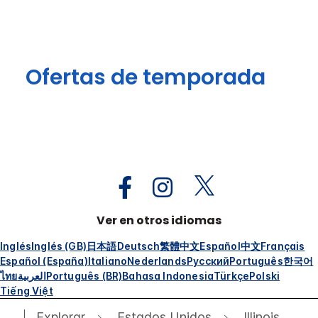
Ofertas de temporada
Ver en otros idiomas
Inglés
Inglés (GB)
日本語
Deutsch
繁體中文
Español
中文
Français
Español (España)
Italiano
Nederlands
Русский
Português
한국어
ไทย
العربية
Português (BR)
Bahasa Indonesia
Türkçe
Polski
Tiếng Việt
Explorar
Estados Unidos
Illinois