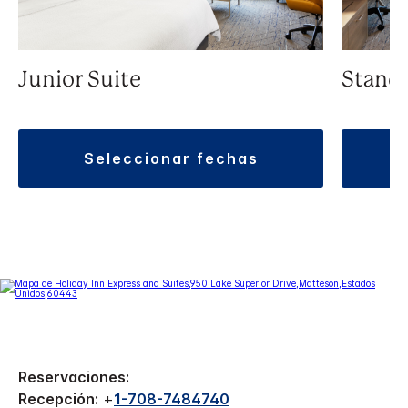
Junior Suite
Standa
seleccionar fechas
Reservaciones:
Recepción:
+
1-708-7484740