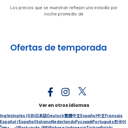
Los precios que se muestran reflejan una estadía por
noche promedio de
Ofertas de temporada
Ver en otros idiomas
Inglés
Inglés (GB)
日本語
Deutsch
繁體中文
Español
中文
Français
Español (España)
Italiano
Nederlands
Русский
Português
한국어
ไทย
العربية
Português (BR)
Bahasa Indonesia
Türkçe
Polski