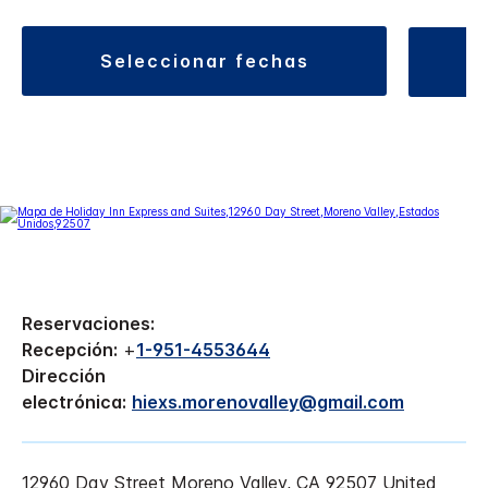
seleccionar fechas
Reservaciones:
Recepción:
+
1-951-4553644
Dirección
electrónica:
hiexs.morenovalley@gmail.com
12960 Day Street
Moreno Valley
,
CA
92507
United