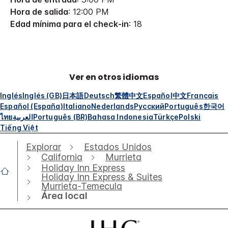
Hora de salida
: 12:00 PM
Edad mínima para el check-in
: 18
Ver en otros idiomas
Inglés
Inglés (GB)
日本語
Deutsch
繁體中文
Español
中文
Français
Español (España)
Italiano
Nederlands
Русский
Português
한국어
ไทย
العربية
Português (BR)
Bahasa Indonesia
Türkçe
Polski
Tiếng Việt
Explorar
Estados Unidos
California
Murrieta
Holiday Inn Express
Holiday Inn Express & Suites
Murrieta-Temecula
Área local