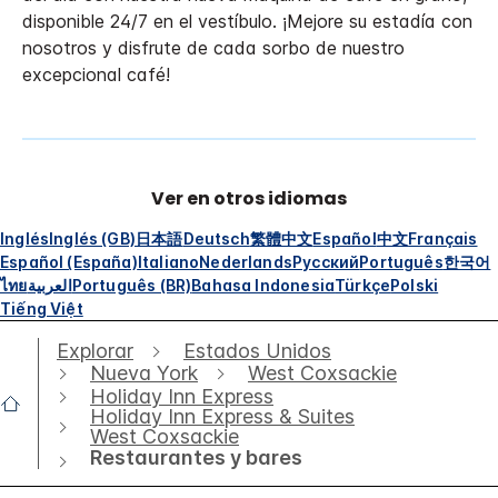
disponible 24/7 en el vestíbulo. ¡Mejore su estadía con
nosotros y disfrute de cada sorbo de nuestro
excepcional café!
Ver en otros idiomas
Inglés
Inglés (GB)
日本語
Deutsch
繁體中文
Español
中文
Français
Español (España)
Italiano
Nederlands
Русский
Português
한국어
ไทย
العربية
Português (BR)
Bahasa Indonesia
Türkçe
Polski
Tiếng Việt
Explorar
Estados Unidos
Nueva York
West Coxsackie
Holiday Inn Express
Holiday Inn Express & Suites
West Coxsackie
Restaurantes y bares