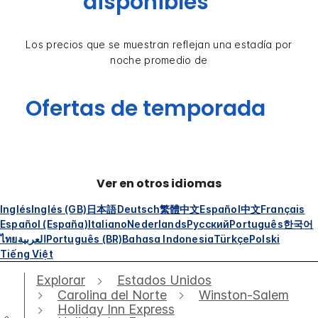
disponibles
Los precios que se muestran reflejan una estadía por
noche promedio de
Ofertas de temporada
Ver en otros idiomas
Inglés
Inglés (GB)
日本語
Deutsch
繁體中文
Español
中文
Français
Español (España)
Italiano
Nederlands
Русский
Português
한국어
ไทย
العربية
Português (BR)
Bahasa Indonesia
Türkçe
Polski
Tiếng Việt
Explorar
Estados Unidos
Carolina del Norte
Winston-Salem
Holiday Inn Express