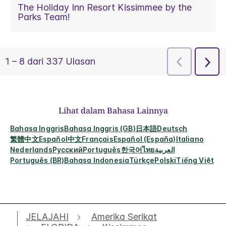
Lihat dalam Bahasa Lainnya
Bahasa Inggris
Bahasa Inggris (GB)
日本語
Deutsch
繁體中文
Español
中文
Français
Español (España)
Italiano
Nederlands
Русский
Português
한국어
ไทย
العربية
Português (BR)
Bahasa Indonesia
Türkçe
Polski
Tiếng Việt
JELAJAHI
Amerika Serikat