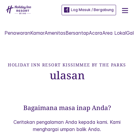
Log Masuk / Bergabung
Penawaran
Kamar
Amenitas
Bersantap
Acara
Area Lokal
Gal
HOLIDAY INN RESORT
KISSIMMEE BY THE PARKS
ulasan
Bagaimana masa inap Anda?
Ceritakan pengalaman Anda kepada kami. Kami
menghargai umpan balik Anda.