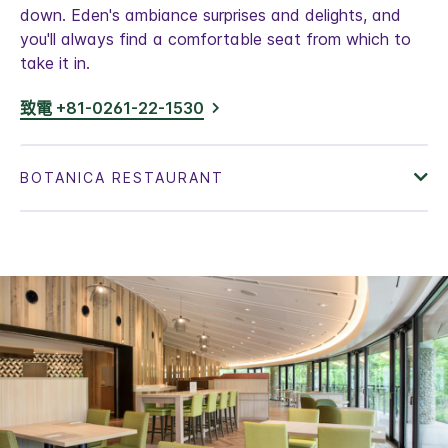
down. Eden's ambiance surprises and delights, and
you'll always find a comfortable seat from which to
take it in.
致電 +81-0261-22-1530