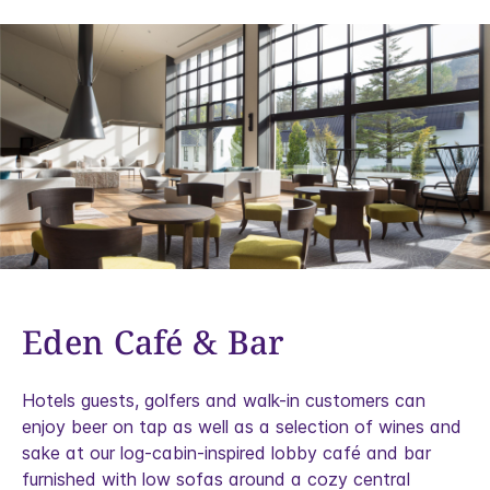
Eden Café & Bar
Hotels guests, golfers and walk-in customers can
enjoy beer on tap as well as a selection of wines and
sake at our log-cabin-inspired lobby café and bar
furnished with low sofas around a cozy central