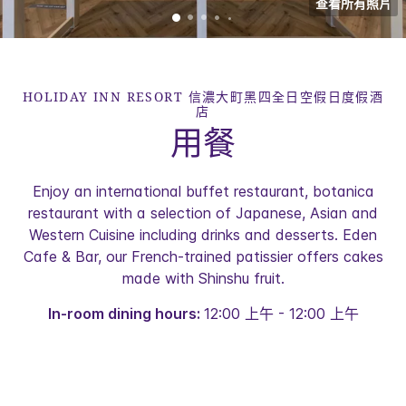
查看所有照片
HOLIDAY INN RESORT
信濃大町黑四全日空假日度假酒
店
用餐
Enjoy an international buffet restaurant, botanica
restaurant with a selection of Japanese, Asian and
Western Cuisine including drinks and desserts. Eden
Cafe & Bar, our French-trained patissier offers cakes
made with Shinshu fruit.
In-room dining hours:
12:00 上午 - 12:00 上午