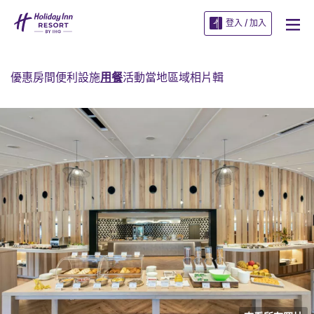
登入 / 加入
優惠
房間
便利設施
用餐
活動
當地區域
相片輯