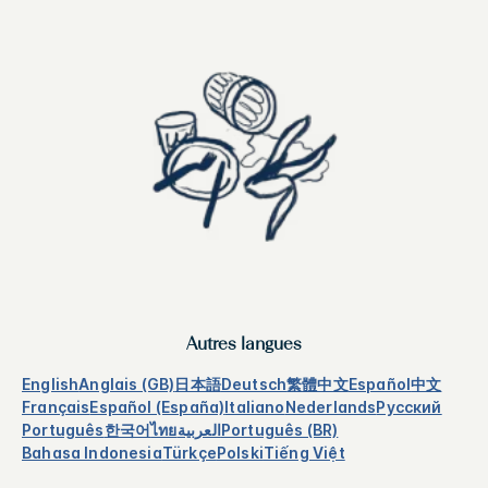
Autres langues
English
Anglais (GB)
日本語
Deutsch
繁體中文
Español
中文
Français
Español (España)
Italiano
Nederlands
Русский
Português
한국어
ไทย
العربية
Português (BR)
Bahasa Indonesia
Türkçe
Polski
Tiếng Việt