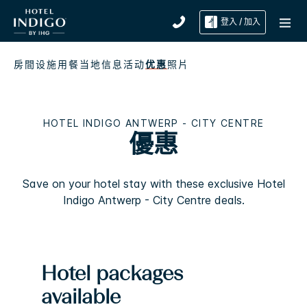
登入 / 加入
房間
设施
用餐
当地信息
活动
优惠
照片
HOTEL INDIGO
ANTWERP - CITY CENTRE
優惠
Save on your hotel stay with these exclusive
Hotel
Indigo
Antwerp - City Centre
deals.
Hotel packages
available