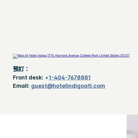
預訂：
Front desk:
+
1-404-7678881
Email:
guest@hotelindigoatl.com