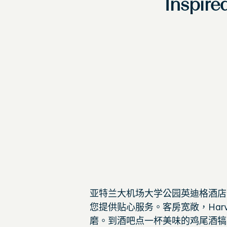
Inspire
亚特兰大机场大学公园英迪格酒店
您提供贴心服务。客房宽敞，Harv
磨。到酒吧点一杯美味的鸡尾酒犒