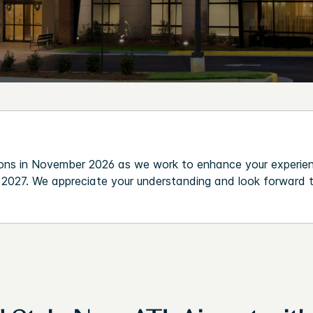
ions in November 2026 as we work to enhance your experie
l 2027. We appreciate your understanding and look forward 