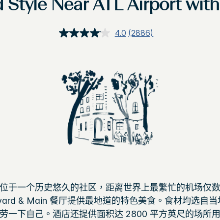
d Style Near ATL Airport with
4.0
(2886)
閱
讀
2886
評
論.
相
同
頁
面
連
結。
位于一个历史悠久的社区，距离世界上最繁忙的机场仅
ard & Main 餐厅提供最地道的特色美食。食材均选
劳一下自己。酒店还提供面积达 2800 平方英尺的场所