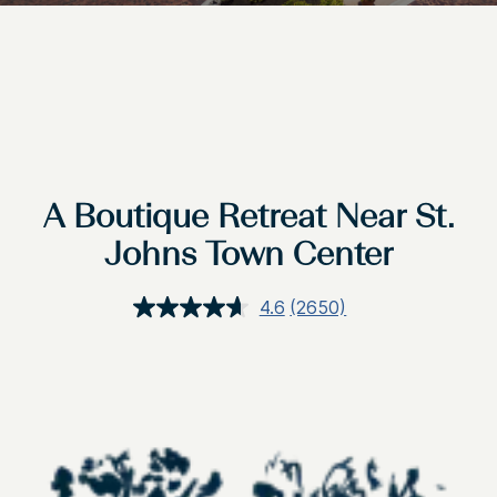
A Boutique Retreat Near St.
Johns Town Center
4.6
(2650)
閱
讀
2650
評
論.
相
同
頁
面
連
結。