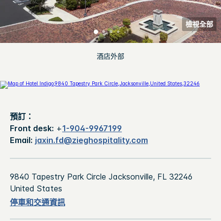
檢視全部
酒店外部
預訂：
Front desk:
+
1-904-9967199
Email:
jaxin.fd@zieghospitality.com
9840 Tapestry Park Circle
Jacksonville
,
FL
32246
United States
停車和交通資訊