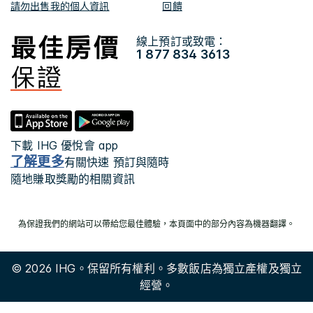
請勿出售我的個人資訊
回饋
線上預訂或致電：
1 877 834 3613
下載 IHG 優悅會 app
了解更多
有關快速 預訂與隨時
隨地賺取獎勵的相關資訊
為保證我們的網站可以帶給您最佳體驗，本頁面中的部分內容為機器翻譯。
© 2026 IHG。保留所有權利。多數飯店為獨立產權及獨立
經營。
Select
dates