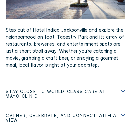
Step out of Hotel Indigo Jacksonville and explore the
neighborhood on foot. Tapestry Park and its array of
restaurants, breweries, and entertainment spots are
just a short stroll away. Whether you're catching a
movie, grabbing a craft beer, or enjoying a gourmet
meal, local flavor is right at your doorstep.