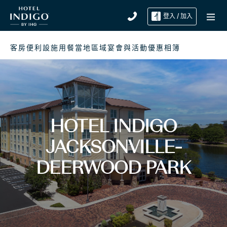
登入 / 加入
客房
便利設施
用餐
當地區域
宴會與活動
優惠
相簿
HOTEL INDIGO
JACKSONVILLE-
DEERWOOD PARK