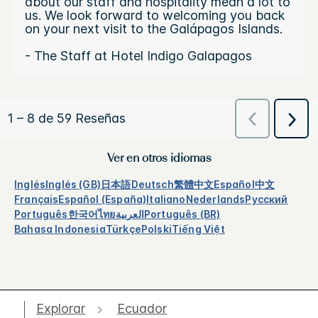
Ver en otros idiomas
Inglés
Inglés (GB)
日本語
Deutsch
繁體中文
Español
中文
Français
Español (España)
Italiano
Nederlands
Русский
Português
한국어
ไทย
العربية
Português (BR)
Bahasa Indonesia
Türkçe
Polski
Tiếng Việt
Explorar
Ecuador