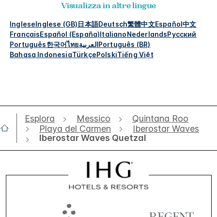
Visualizza in altre lingue
Inglese
Inglese (GB)
日本語
Deutsch
繁體中文
Español
中文
Français
Español (España)
Italiano
Nederlands
Русский
Português
한국어
ไทย
العربية
Português (BR)
Bahasa Indonesia
Türkçe
Polski
Tiếng Việt
Esplora
Messico
Quintana Roo
Playa del Carmen
Iberostar Waves
Iberostar Waves Quetzal