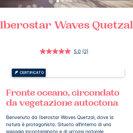
Iberostar Waves
Quetzal
5.0
(2)
Leggi
2
recensioni.
Stesso
link
CERTIFICATO
alla
pagina.
Fronte oceano, circondato
da vegetazione autoctona
Benvenuto da Iberostar Waves Quetzal, dove la
natura è protagonista. Situato all'interno di una
spiaggia incontaminata e di un'oasi naturale