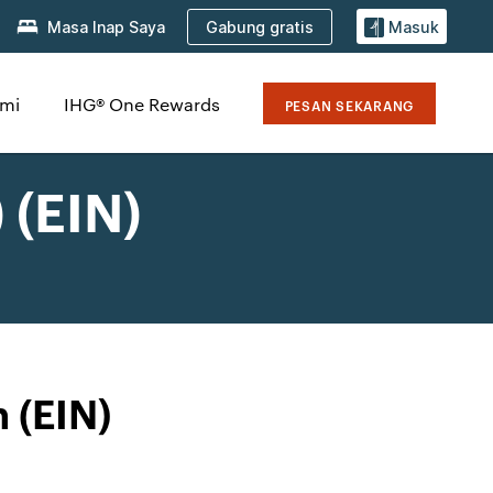
Gabung gratis
Masa Inap Saya
Masuk
mi
IHG® One Rewards
PESAN SEKARANG
 (EIN)
 (EIN)