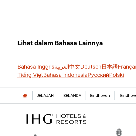
Lihat dalam Bahasa Lainnya
Bahasa Inggris
العربية
中文
Deutsch
日本語
França
Tiếng Việt
Bahasa Indonesia
Русский
Polski
JELAJAHI
BELANDA
Eindhoven
Eindhov