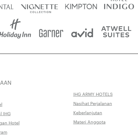
HAAN
IHG ARMY HOTELS
Nasihat Perjalanan
el
Keberlanjutan
l IHG
Materi Anggota
an Hotel
gram