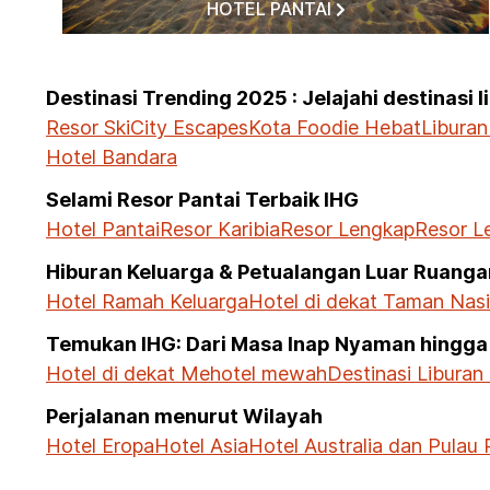
HOTEL PANTAI
Destinasi Trending 2025 : Jelajahi destinasi 
Resor Ski
City Escapes
Kota Foodie Hebat
Liburan
Hotel Bandara
Selami Resor Pantai Terbaik IHG
Hotel Pantai
Resor Karibia
Resor Lengkap
Resor L
Hiburan Keluarga & Petualangan Luar Ruanga
Hotel Ramah Keluarga
Hotel di dekat Taman Nas
Temukan IHG: Dari Masa Inap Nyaman hingga
Hotel di dekat Me
hotel mewah
Destinasi Liburan
Perjalanan menurut Wilayah
Hotel Eropa
Hotel Asia
Hotel Australia dan Pulau P