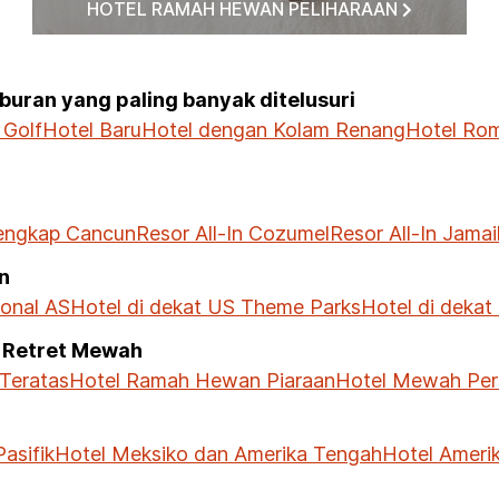
HOTEL RAMAH HEWAN PELIHARAAN
liburan yang paling banyak ditelusuri
 Golf
Hotel Baru
Hotel dengan Kolam Renang
Hotel Rom
engkap Cancun
Resor All-In Cozumel
Resor All-In Jama
n
ional AS
Hotel di dekat US Theme Parks
Hotel di dekat
 Retret Mewah
 Teratas
Hotel Ramah Hewan Piaraan
Hotel Mewah Per
asifik
Hotel Meksiko dan Amerika Tengah
Hotel Ameri