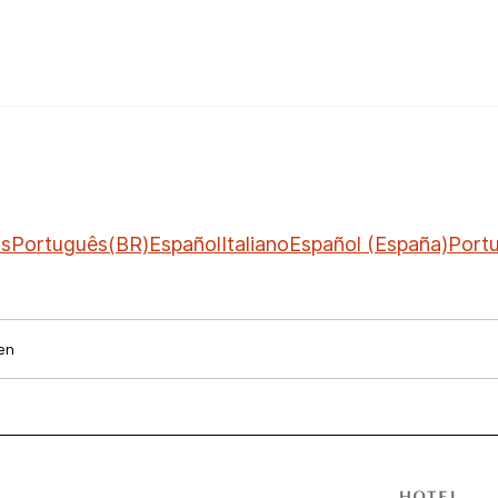
is
Português(BR)
Español
Italiano
Español (España)
Port
en