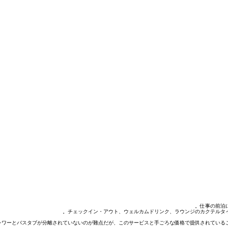
仕事の前泊
チェックイン・アウト、ウェルカムドリンク、ラウンジのカクテルタ
ャワーとバスタブが分離されていないのが難点だが、このサービスと手ごろな価格で提供されているこ