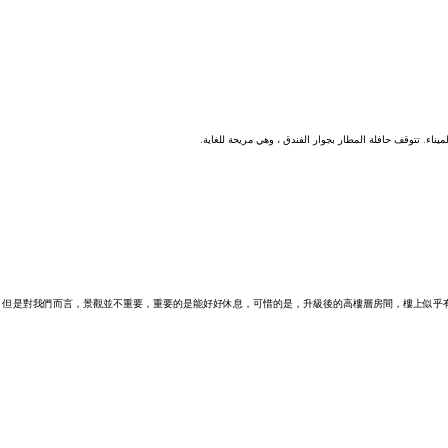
ميناء. تتوقف حافلة المطار بجوار الفندق ، وهي مريحة للغاية.
，但是對我們而言，景觀並不重要，重要的是能好好休息，可惜的是，升級後的高樓層房間，樓上似乎