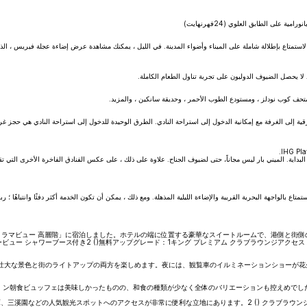
بالاستمتاع بإطلالة شاملة على الميناء وأضواء المدينة. في الليل ، يمكنك مشاهدة عرض إضاءة عجلة فيريس ، ا
د لا يحصل الضيوف الدوليون على تجربة تناول الطعام الكاملة.
ة إلى الغرفة مع إمكانية الدخول إلى استراحة النادي. الطرق الوحيدة للدخول إلى استراحة النادي هي حجز غرف
لبداية. الميني بار ليس مجاناً، حتى لضيوف الجناح. علاوة على ذلك ، على عكس الفنادق الفاخرة الأخرى التي تقد
تاع بالواجهة البحرية القريبة والإضاءة الليلية المذهلة. ومع ذلك ، يمكن أن تكون الخدمة أكثر دفئًا وانتباهًا
ービュー シャワーブース付き2 ()無料アップグレード：1キング プレミアム クラブラウンジアクセス 
の壮大な景色と街のライトアップの両方を楽しめます。夜には、観覧車のイルミネーションショーが