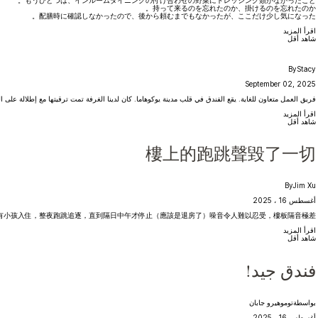
持って来るのを忘れたのか、掛けるのを忘れたのか。
配膳時に確認しなかったので、後から頼むまでもなかったが、ここだけ少し気になった。
اقرأ المزيد
شاهد أقل
By
Stacy
September 02, 2025
فريق العمل متعاون للغاية. يقع الفندق في قلب مدينة يوكوهاما. كان لدينا الغرفة تمت ترقيتها مع إطلالة على ال
اقرأ المزيد
شاهد أقل
樓上的跑跳聲毀了一切
By
Jim Xu
أغسطس 16 ، 2025
有小孩入住，整夜跑跳追逐，直到隔日中午才停止（應該是退房了）噪音令人難以忍受，樓板隔音極差
اقرأ المزيد
شاهد أقل
فندق جيد!
بواسطة
توموهيرو جابان
أغسطس 16 ، 2025