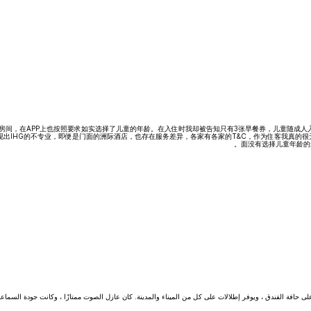
两个房间，在APP上也按照要求如实选择了儿童的年龄。在入住时我却被告知只有3张早餐券，儿童随成
IHG的不专业，即便是门面的洲际酒店，也存在服务差异，各家有各家的T&C，作为住客我真的很无语。
面没有选择儿童年龄的