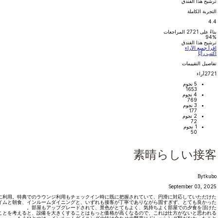
ترشيح هذا الفندق
التجربة الكاملة
4.4
بناءً على
2721
المراجعات
94%
ترشيح هذا الفندق
اقرأ جميع الآراء
اكتب رأيًا
تفاصيل التقييمات
2721
آراء
5 نجوم
1653
4 نجوم
769
3 نجوم
177
2 نجوم
72
1 نجوم
50
素晴らしい接客
By
tkubo
September 03, 2025
に利用。特典でのラウンジ利用もチェックイン時に既に把握されていて、円滑に対応していただけた。
イムと朝食、インルームダイニングと、いずれも接客が丁寧でありながら固すぎず、とても良かった。
部屋もアップグレードされて、景色がとてもよく、気持ちよく部屋での夕食を頂けた。
とを考えると、設備を大きくすることはもっと価格が高くなるので、これは仕方がないと思われる。
もうひとつは、インルームダイニングの付け合わせの野菜にドレッシング類がなかったこと。