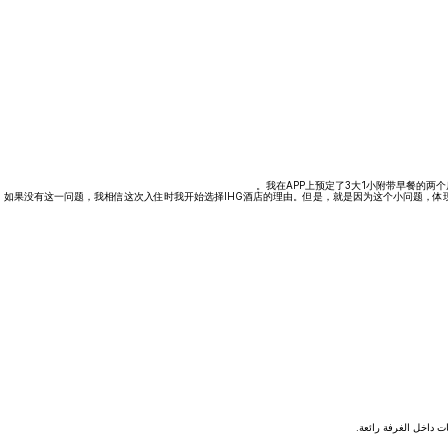
我在APP上预定了3大1小附带早餐的
如果没有这一问题，我相信这次入住时我开始选择IHG酒店的理由。但是，就是因为这个小问题，体现出