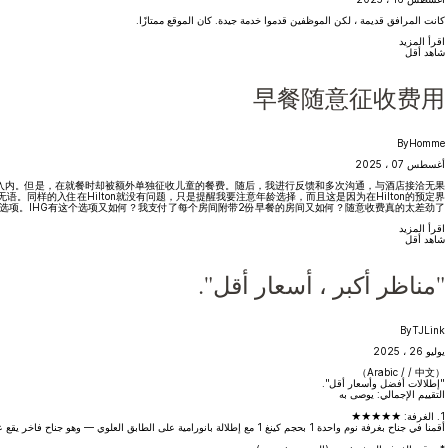
كانت المرافق قديمة ، لكن الموظفين قدموا خدمة جيدة. كان الموقع ممتازًا.
اقرأ المزيد
شاهد أقل
早餐随意征收费用
By
Homme
أغسطس 07 ، 2025
人入内。但是，在就餐时却被额外单独征收儿童的餐费。随后，我进行反馈和多次沟通，与酒店接洽无果。
同样的入住在Hilton就没有问题，只是提醒我要注意年龄选择，而且这是因为在Hilton的预定界
选项。IHG有这个选项又如何？我支付了每个房间附带2份早餐的房间又如何？随意收费真的太差劲了。
اقرأ المزيد
شاهد أقل
"مناظر أكبر ، أسعار أقل".
By
TJLink
يوليو 26 ، 2025
（Arabic / / 中文）
"إطلالات أفضل وأسعار أقل".
التقييم الإجمالي: يوصى به
1. الغرفة: ★★★★★
أقمنا في جناح بغرفة نوم واحدة 1 بحجم كينغ 1 مع إطلالة بانورامية على الطابق العلوي — وهو جناح فاخر يقع على حافة الفندق ، ويوفر إطلالات على كل من الميناء والمدينة. كان عازل الصوت ممتازًا ، وكانت جودة السماعات داخل الغرفة رائعة.