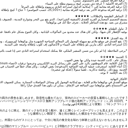
* ترقية الغرفة السفير: نعم (المستوى: ممتن)
(1) الغرفة الأصلية: 1 غرفة دش بسرير كينج بريميوم مطلة على الميناء
(2) ترقية الغرفة مجانية إلى: 1 إمكانية الدخول استراحة النادي بريميوم وإطلالة على المرفأ
(3) ترقية الغرفة مدفوعة الأجر بعد ترقية الغرفة مجانية (+25,000، حسب المواسم): 1 جناح 1 كينج بإطلالة بانورامية على الطابق العلوي (24فهرنهايت)
2. المناظر الطبيعية والإطلالات: ★★★★★
يسمح التصميم المعماري الفريد للفندق (السفينة الشراعية) ، الذي يقع بين البحر وشوارع المدينة ، للضيوف 
مشرق من بعيد. مع هذه المناظر الخلابة ، تعرف حقًا أنك في يوكوهاما!
3. تناول الطعام: ★★★☆☆
بوفيه الإفطار كان شهيًا ، ولكن كان هناك عدد محدود من المأكولات اليابانية ، وكان التنوع بشكل عام ناقصًا. ق
4. بيئة الفندق: ★★★★★
(1) يقع الفندق في موقع ملائم مع سهولة الوصول إلى المعالم السياحية الشهيرة مثل يوكوهاما كوزموورلد ، ومتحف كوب نودلز ، ومستودع الطوب الأحمر ، وحديقة سانكين ، والمزيد.
(2) استراحة النادي: 2إف مارين بلو بإطلالة على الميناء و 28صالون إف كلوب بإطلالة واسعة على المدينة
*يرجى الملاحظة: إذا لم تكن من ضمن السفير الملكي، فلا يمكنك استخدام استراحة النادي حتى إذا قمت بالترقي
5. الخدمة: ★★★☆☆
بشكل عام ، كانت الخدمة جيدة ولكن بها بعض العيوب.
(1) قبل الإقامة: قام الموظفون بالرد على الفور على رسائل البريد الإلكتروني وعرضوا ترقيات لأعضاء IHG Platinum.
(2) أثناء الإقامة: استغرقت عملية الترقية الإضافية (المدفوعة) بعض الوقت ، وكان هناك خطأ في الحساب في ا
الخدمة. ومع ذلك ، وكلفتة تذكارية ، تلقينا ممولاً (كعكة لوز صغيرة).
(3) بعد الإقامة: لا يوجد.
الأفكار النهائية
موقع الفندق في يوكوهاما ملائم للغاية ، مع إمكانية الوصول إلى وسائل المواصلات الممتازة. يمكن للضيوف الاستم
في الاستمتاع بأفق يوكوهاما دون المبالغة في الإنفاق ، يمكن أن يكون هذا الفندق خيارًا رائعًا.
1. 私たちは「1キング 1ベッドルーム スイート パノラマビュー 高層階」に宿泊しました。ホテルの端に位置する豪華なスイートルームで、港側と街側の両方の景色を楽しめます。防音性も優れており、室内のスピーカーの音質も素晴らしかったです。
ハーバービューシャワーブース3 () 無料アップグレード後の有料アップグレード（＋,25 000円、
時期により変動）：1キング 1ベッド(24فهرنهايت).
花火のように映え、港のドックを行き交う船や、遠くに輝くレインボーブリッジも見えます。このよ
うな素晴らしい眺望で、海と街が融合した横浜を十分に味わうことができます。
3.ニ ン 朝食ビュッフェは美味しかったものの、和食の種類が少なく全体のバリエーションも控えめでした。外国からのゲストにとっては、十分に地元の食文化を味わう体験とは言えないかもしれません。
4.ホテル環境 ： 1() ホテルは横浜コスモワールド、カップヌードルミュージアム、赤レンガ倉庫、三溪園などの人気観光スポットへのアクセスが非常に便利な立地にあります。2 () クラブラウンジは2階のマリンブルー（ハーバービュー）と28階のクラブサロン（シティービュー）にあります。