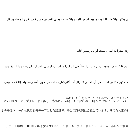
لذي يذكرنا بالألعاب النارية ، ورؤية السفن المارة بالأرصفة ، وحتى اكتشاف جسر قوس قزح المضاء بشكل
ة استراحة النادي مقدمًا أو حجز سعر النادي.
م غالبًا نصف زجاجة نبيذ أو شمبانيا مجاناً في المناسبات السنوية أو شهر العسل ، لم يقدم هذا الفندق هذه
 ؛ ربما يكون هذا هو السبب في أن الفندق لا يزال أحد أكثر خيارات الخمس نجوم بأسعار معقولة. إذا كنت ترغب
*アンバサダーアップグレード：あり（感謝のレベル） ()1 元の部屋：1キング プレミアム ハーバ
2 ホテルはユニークな帆船をモチーフにした建築で、海と街路の間に位置しています。そのため港