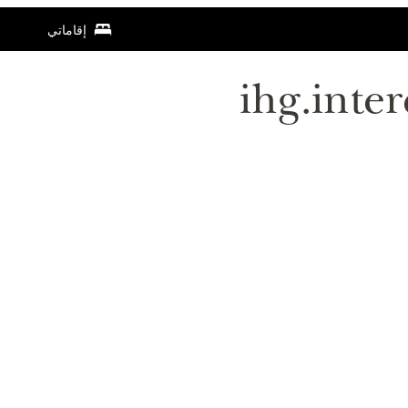
إقاماتي
ihg.inte