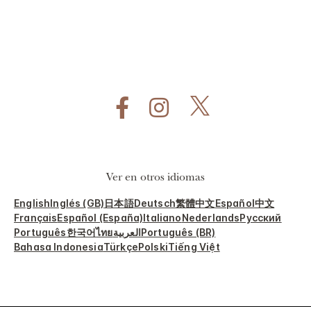
Ver en otros idiomas
English
Inglés (GB)
日本語
Deutsch
繁體中文
Español
中文
Français
Español (España)
Italiano
Nederlands
Русский
Português
한국어
ไทย
العربية
Português (BR)
Bahasa Indonesia
Türkçe
Polski
Tiếng Việt