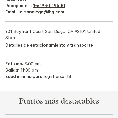
Recepción:
+
1-619-5019400
Email:
ic-sandiego@ihg.com
901 Bayfront Court
San Diego
,
CA
92101
United
States
Detalles de estacionamiento y transporte
Entrada
: 3:00 pm
Salida
: 11:00 am
Edad mínima para
registrarse: 18
Puntos más destacables