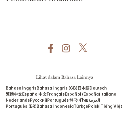
Lihat dalam Bahasa Lainnya
Bahasa Inggris
Bahasa Inggris (GB)
日本語
Deutsch
繁體中文
Español
中文
Français
Español (España)
Italiano
Nederlands
Русский
Português
한국어
ไทย
العربية
Português (BR)
Bahasa Indonesia
Türkçe
Polski
Tiếng Việt