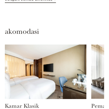
akomodasi
Peman
Kamar Klasik