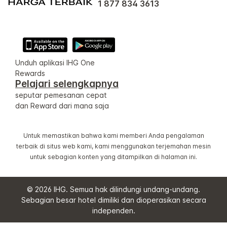
1 877 834 3613
Unduh aplikasi IHG One
Rewards
Pelajari selengkapnya
seputar pemesanan cepat
dan Reward dari mana saja
Untuk memastikan bahwa kami memberi Anda pengalaman
terbaik di situs web kami, kami menggunakan terjemahan mesin
untuk sebagian konten yang ditampilkan di halaman ini.
© 2026 IHG. Semua hak dilindungi undang-undang.
Sebagian besar hotel dimiliki dan dioperasikan secara
independen.
Select