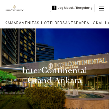
Log Masuk / Bergabung
KAMAR
AMENITAS HOTEL
BERSANTAP
AREA LOKAL H
InterContinental
Grand Ankara