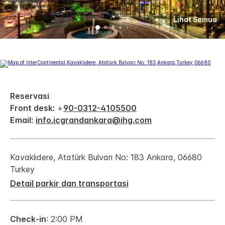
Lihat Semua
Reservasi
Front desk:
+
90-0312-4105500
Email:
info.icgrandankara@ihg.com
Kavaklıdere, Atatürk Bulvarı No: 183
Ankara
,
06680
Turkey
Detail parkir dan transportasi
Check-in
: 2:00 PM