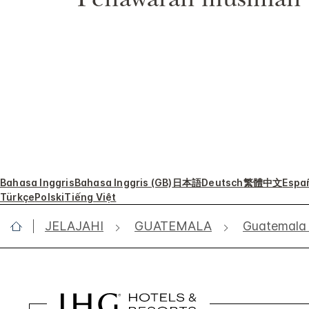
Penawaran musiman
Bahasa Inggris
Bahasa Inggris (GB)
日本語
Deutsch
繁體中文
Espa
Türkçe
Polski
Tiếng Việt
JELAJAHI
GUATEMALA
Guatemala 