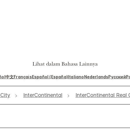
Lihat dalam Bahasa Lainnya
ñol
中文
Français
Español (España)
Italiano
Nederlands
Русский
P
City
InterContinental
InterContinental Real