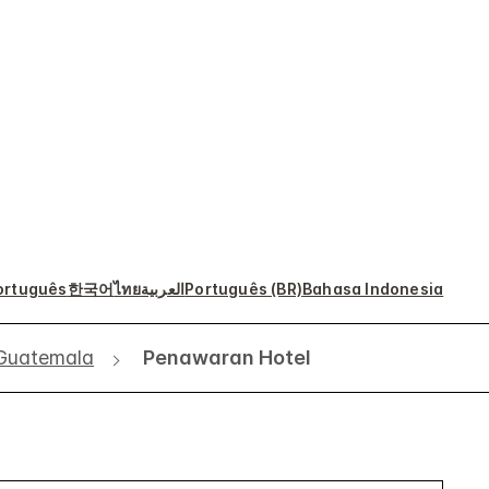
ortuguês
한국어
ไทย
العربية
Português (BR)
Bahasa Indonesia
 Guatemala
Penawaran Hotel