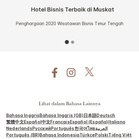
Hotel Bisnis Terbaik di Muskat
Penghargaan 2020 Wisatawan Bisnis Timur Tengah
Lihat dalam Bahasa Lainnya
Bahasa Inggris
Bahasa Inggris (GB)
日本語
Deutsch
繁體中文
Español
中文
Français
Español (España)
Italiano
Nederlands
Русский
Português
한국어
ไทย
العربية
Português (BR)
Bahasa Indonesia
Türkçe
Polski
Tiếng Việt