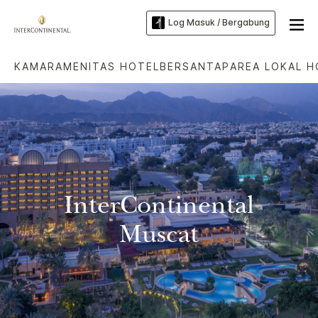
Log Masuk / Bergabung
KAMAR
AMENITAS HOTEL
BERSANTAP
AREA LOKAL H
InterContinental
Muscat