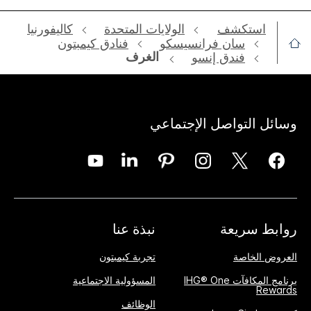
استكشف
الولايات المتحدة
كاليفورنيا
‫سان فرانسيسكو‬
فنادق كيمبتون
الغرف
فندق إنسو
وسائل التواصل الإجتماعي
روابط سريعة
نبذة عنا
العروض الخاصة
تجربة كيمبتون
برنامج المكافآت IHG® One
المسؤولية الاجتماعية
Rewards
الوظائف