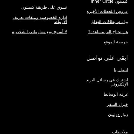
كيمبتون Inner Circle
تسوق على طريقة كيمبتون
عروض اللحظات الأخيرة
إدارة الخصوصية وملفات تعريف
و.ل.م. بطاقات الهدايا
الارتباط
هل تحتاج إلى مساعدة؟
لا أسمح ببيع معلوماتي الشخصية
خريطة الموقع
ابقى على تواصل
اتصل بنا
اشترك في رسائل البريد
الإلكتروني
غرفة الوسائط
خبراء السفر
زوار دوليون
ملاحظات