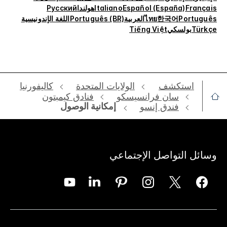
Français
Español (España)
Italiano
هولندا
Русский
Português
한국어
ไทย
العربية
Português (BR)
اللغة الإندونيسية
Türkçe
بولسكي
Tiếng Việt
استكشف
الولايات المتحدة
كاليفورنيا
‫سان فرانسيسكو‬
فنادق كيمبتون
إمكانية الوصول
فندق إنسو
وسائل التواصل الإجتماعي