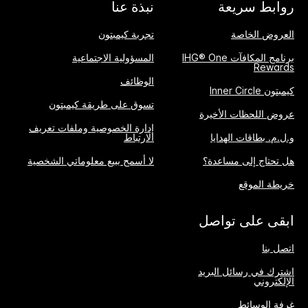
روابط سريعة
نبذة عنا
العروض الخاصة
تجربة كيمبتون
برنامج المكافآت IHG® One
المسؤولية الاجتماعية
Rewards
الوظائف
كيمبتون Inner Circle
تسوق على طريقة كيمبتون
عروض اللحظات الأخيرة
إدارة الخصوصية وملفات تعريف
و.ل.م. بطاقات الهدايا
الارتباط
هل تحتاج إلى مساعدة؟
لا أسمح ببيع معلوماتي الشخصية
خريطة الموقع
ابقى على تواصل
اتصل بنا
اشترك في رسائل البريد
الإلكتروني
غرفة الوسائط