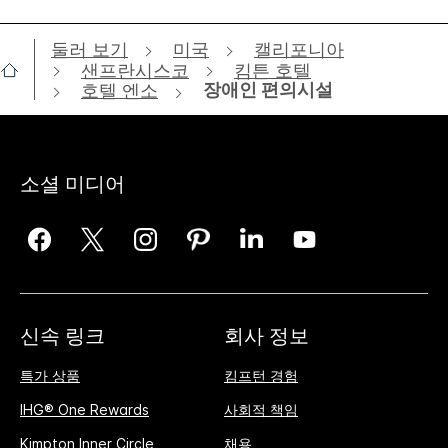
둘러 보기
미국
캘리포니아
샌프란시스코
킴튼 호텔
장애인 편의시설
호텔 엔소
소셜 미디어
신속 링크
회사 정보
특가 상품
킴프턴 경험
IHG® One Rewards
사회적 책임
Kimpton Inner Circle
채용