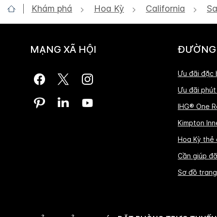
Khám phá
Hoa Kỳ
California
Sa
MẠNG XÃ HỘI
ĐƯỜNG
Ưu đãi đặc 
Ưu đãi phút
IHG® One R
Kimpton Inne
Hoa Kỳ thẻ
Cần giúp đ
Sơ đồ tran