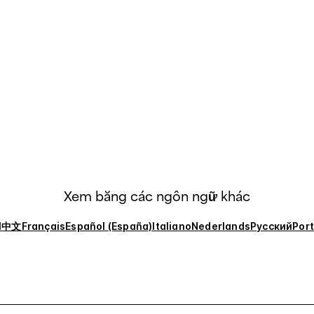
Xem bằng các ngôn ngữ khác
l
中文
Français
Español (España)
Italiano
Nederlands
Русский
Por