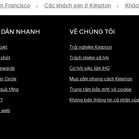
n Francisco
Các khách sạn ở Kimpton
Khác
 DẪN NHANH
VỀ CHÚNG TÔI
biệt
Trải nghiệm Kimpton
 chót
Trách nhiệm xã hội
ewards
Cơ hội việc làm IHG
r Circle
Mua sắm phong cách Kimpton
 quà tặng
Trung tâm bảo mật và cookie
ỡ?
Không bán thông tin cá nhân của
g web