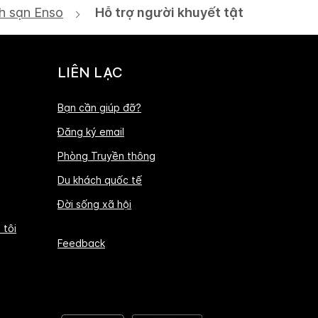
h sạn Enso
Hỗ trợ người khuyết tật
LIÊN LẠC
Bạn cần giúp đỡ?
Đăng ký email
Phòng Truyền thông
Du khách quốc tế
Đời sống xã hội
 tôi
Feedback