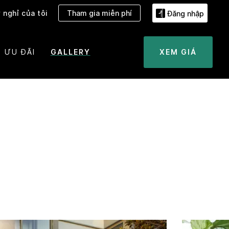
 nghỉ của tôi
Tham gia miễn phí
Đăng nhập
ƯU ĐÃI
GALLERY
XEM GIÁ