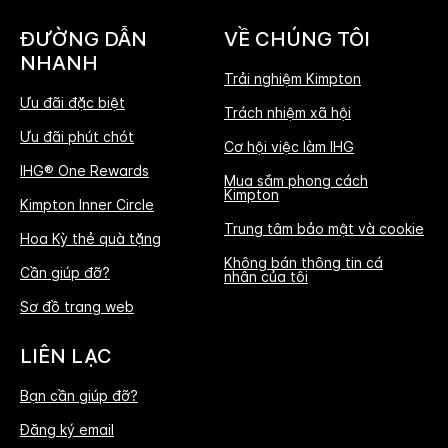
ĐƯỜNG DẪN
VỀ CHÚNG TÔI
NHANH
Trải nghiệm Kimpton
Ưu đãi đặc biệt
Trách nhiệm xã hội
Ưu đãi phút chót
Cơ hội việc làm IHG
IHG® One Rewards
Mua sắm phong cách
Kimpton
Kimpton Inner Circle
Trung tâm bảo mật và cookie
Hoa Kỳ thẻ quà tặng
Không bán thông tin cá
Cần giúp đỡ?
nhân của tôi
Sơ đồ trang web
LIÊN LẠC
Bạn cần giúp đỡ?
Đăng ký email