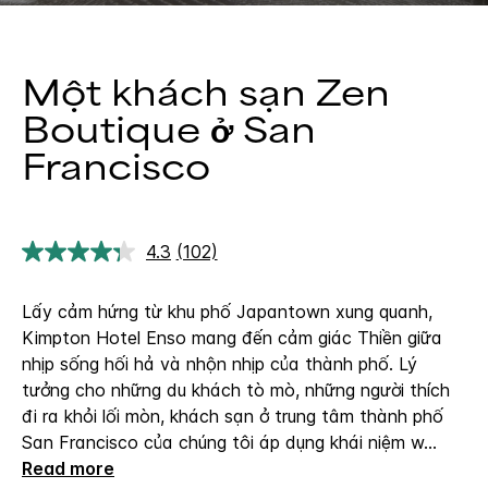
Một khách sạn Zen
Boutique ở San
Francisco
4.3
(102)
Đọc
102
đánh
Lấy cảm hứng từ khu phố Japantown xung quanh,
giá.
Liên
Kimpton Hotel Enso mang đến cảm giác Thiền giữa
kết
nhịp sống hối hả và nhộn nhịp của thành phố. Lý
trang
tương
tưởng cho những du khách tò mò, những người thích
tự.
đi ra khỏi lối mòn, khách sạn ở trung tâm thành phố
San Francisco của chúng tôi áp dụng khái niệm w
...
Read more