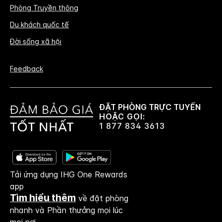
Phòng Truyền thông
Du khách quốc tế
Đời sống xã hội
Feedback
ĐẶT PHÒNG TRỰC TUYẾN
HOẶC GỌI:
1 877 834 3613
Tải ứng dụng IHG One Rewards
app
Tìm hiểu thêm
về đặt phòng
nhanh và Phần thưởng mọi lúc