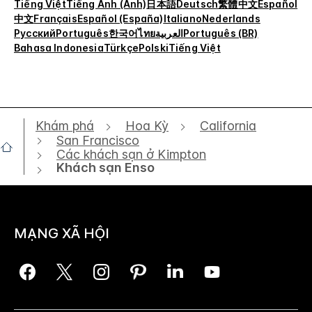
Tiếng Việt
Tiếng Anh (Anh)
日本語
Deutsch
繁體中文
Español
中文
Français
Español (España)
Italiano
Nederlands
Русский
Português
한국어
ไทย
العربية
Português (BR)
Bahasa Indonesia
Türkçe
Polski
Tiếng Việt
Khám phá
Hoa Kỳ
California
San Francisco
Các khách sạn ở Kimpton
Khách sạn Enso
MẠNG XÃ HỘI