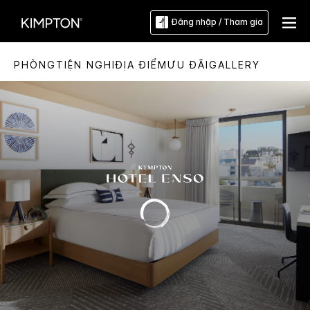
Đăng nhập / Tham gia
PHÒNG
TIỆN NGHI
ĐỊA ĐIỂM
ƯU ĐÃI
GALLERY