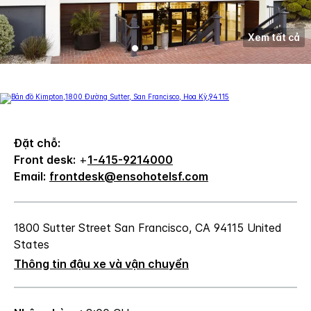
Xem tất cả
Đặt chỗ:
Front desk:
+
1-415-9214000
Email:
frontdesk@ensohotelsf.com
1800 Sutter Street
San Francisco
,
CA
94115
United
States
Thông tin đậu xe và vận chuyển