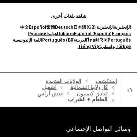
شاهد بلغات أخرى
الإنجليزية
الإنجليزية (GB)
日本語
Deutsch
繁體
Español
中文
Français
Español (España)
Italiano
هولندا
Русский
Português
한국어
ไทย
العربية
Português (BR)
اللغة الإندونيسية
Türkçe
بولسكي
Tiếng Việt
استكشف
الولايات المتحدة
كارولاينا الشمالية
آشفيل
فنادق كيمبتون
فندق أراس
الطعام + الشراب
وسائل التواصل الإجتماعي