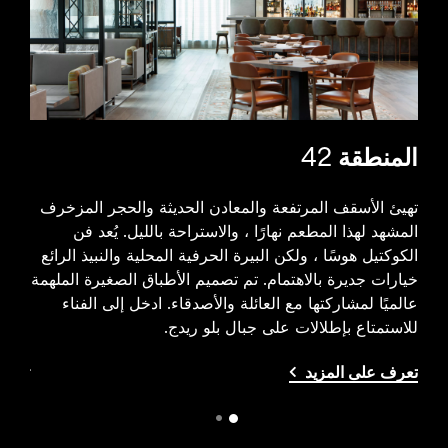
المنطقة 42
بارج
تهيئ الأسقف المرتفعة والمعادن الحديثة والحجر المزخرف
ا
يستمد
المشهد لهذا المطعم نهارًا ، والاستراحة بالليل. يُعد فن
مل
عند 
الكوكتيل هوسًا ، ولكن البيرة الحرفية المحلية والنبيذ الرائع
الأطب
خيارات جديرة بالاهتمام. تم تصميم الأطباق الصغيرة الملهمة
ف
يدويً
عالميًا لمشاركتها مع العائلة والأصدقاء. ادخل إلى الفناء
تجات
للاستمتاع بإطلالات على جبال بلو ريدج.
المحل
تعرف على المزيد
تعرف