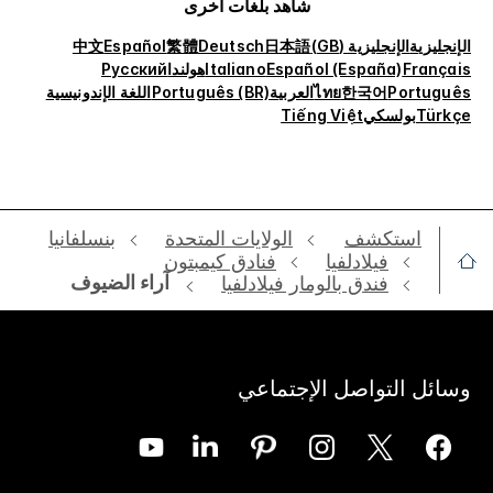
شاهد بلغات أخرى
الإنجليزية
الإنجليزية (GB)
日本語
Deutsch
繁體
Español
中文
Français
Español (España)
Italiano
هولندا
Русский
Português
한국어
ไทย
العربية
Português (BR)
اللغة الإندونيسية
Türkçe
بولسكي
Tiếng Việt
استكشف
الولايات المتحدة
بنسلفانيا
فيلادلفيا
فنادق كيمبتون
آراء الضيوف
فندق بالومار فيلادلفيا
وسائل التواصل الإجتماعي