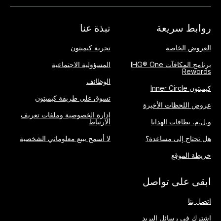
روابط سريعة
نبذة عنا
العروض الخاصة
تجربة كيمبتون
برنامج المكافآت IHG® One
المسؤولية الاجتماعية
Rewards
الوظائف
كيمبتون Inner Circle
تسوق على طريقة كيمبتون
عروض اللحظات الأخيرة
إدارة الخصوصية وملفات تعريف
و.ل.م. بطاقات الهدايا
الارتباط
هل تحتاج إلى مساعدة؟
لا أسمح ببيع معلوماتي الشخصية
خريطة الموقع
ابقى على تواصل
اتصل بنا
اشترك في رسائل البريد