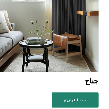
جناح
حدد التواريخ