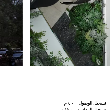
تسجيل الوصول
: ٤:٠٠ م
تسجيل المغادرة
: ١٢:٠٠ م