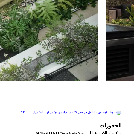
الحجوزات
مكتب الاستقبال:
+
52-55-91560500