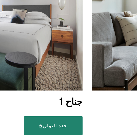
جناح 1
حدد التواريخ