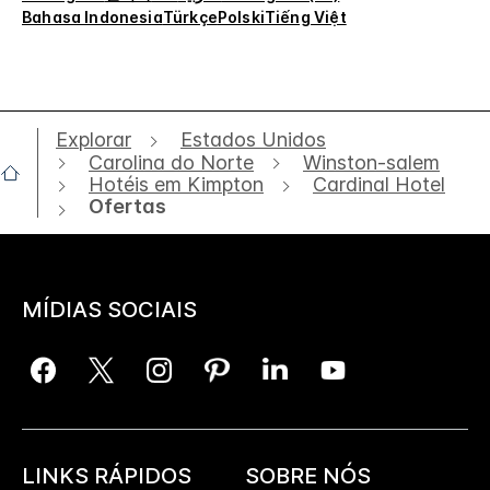
Bahasa Indonesia
Türkçe
Polski
Tiếng Việt
Explorar
Estados Unidos
Carolina do Norte
Winston-salem
Hotéis em Kimpton
Cardinal Hotel
Ofertas
MÍDIAS SOCIAIS
LINKS RÁPIDOS
SOBRE NÓS