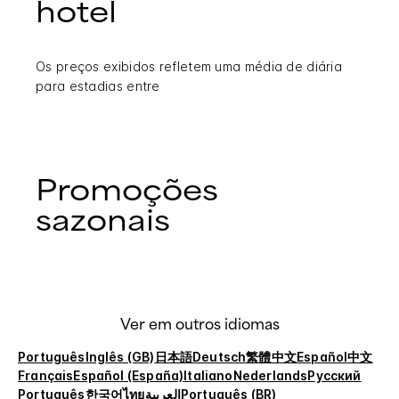
hotel
Os preços exibidos refletem uma média de diária
para estadias entre
Promoções
sazonais
Ver em outros idiomas
Português
Inglês (GB)
日本語
Deutsch
繁體中文
Español
中文
Français
Español (España)
Italiano
Nederlands
Русский
Português
한국어
ไทย
العربية
Português (BR)