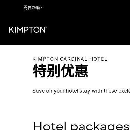
需要帮助？
KIMPTON
CARDINAL HOTEL
特别优惠
Save on your hotel stay with these excl
Hotel packages