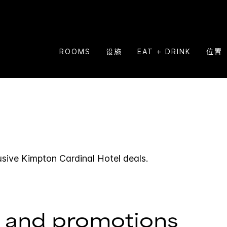
ROOMS
设施
EAT + DRINK
位置
usive
Kimpton
Cardinal Hotel
deals.
 and promotions