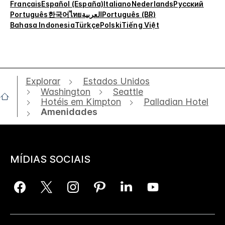
Français
Español (España)
Italiano
Nederlands
Русский
Português
한국어
ไทย
العربية
Português (BR)
Bahasa Indonesia
Türkçe
Polski
Tiếng Việt
Explorar
Estados Unidos
Washington
Seattle
Hotéis em Kimpton
Palladian Hotel
Amenidades
MÍDIAS SOCIAIS