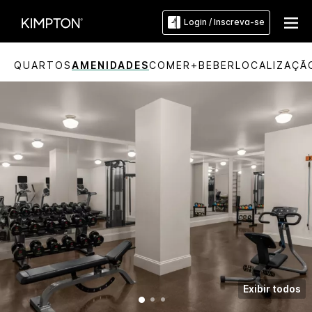
Login / Inscreva-se
QUARTOS
AMENIDADES
COMER+BEBER
LOCALIZAÇÃ
Exibir todos