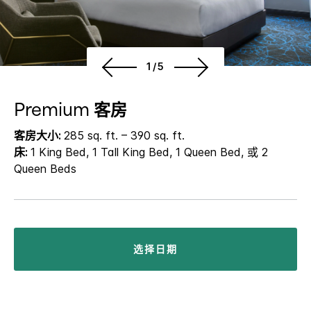
1/5
Premium 客房
客房大小:
285 sq. ft. – 390 sq. ft.
床:
1 King Bed, 1 Tall King Bed, 1 Queen Bed, 或 2
Queen Beds
选择日期