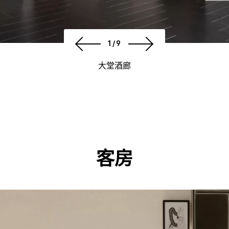
1/9
大堂酒廊
客房