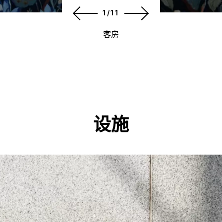
1/11
客房
设施