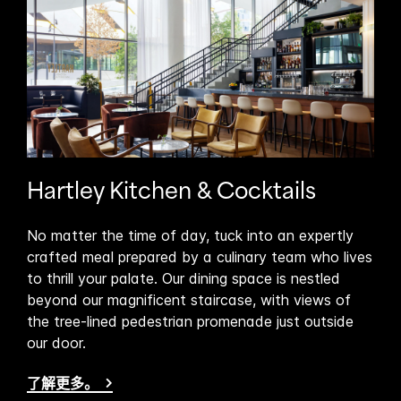
Hartley Kitchen & Cocktails
Av
at
No matter the time of day, tuck into an expertly
A g
ts.
crafted meal prepared by a culinary team who lives
Avel
rs
to thrill your palate. Our dining space is nestled
Cho
beyond our magnificent staircase, with views of
and 
the tree-lined pedestrian promenade just outside
spec
our door.
amb
elev
了解更多。