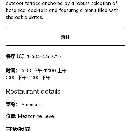
outdoor terrace anchored by a robust selection of
botanical cocktails and featuring a menu filled with
shareable plates.
预订
餐厅电话:
1-404-4463727
时间：
5:00 下午-12:00 上午
5:00 下午-11:00 下午
Restaurant details
菜肴：
American
位置:
Mezzanine Level
开放时间