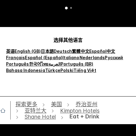
了
选择其他语言
英语
English (GB)
日本語
Deutsch
繁體中文
Español
中文
Français
Español (España)
Italiano
Nederlands
Русский
Português
한국어
ไทย
العربية
Português (BR)
Bahasa Indonesia
Türkçe
Polski
Tiếng Việt
探索更多
美国
乔治亚州
亚特兰大
Kimpton Hotels
Eat + Drink
Shane Hotel