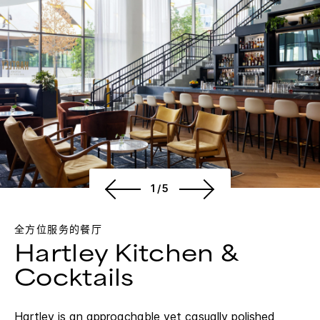
1/5
全方位服务的餐厅
Hartley Kitchen &
Cocktails
Hartley is an approachable yet casually polished