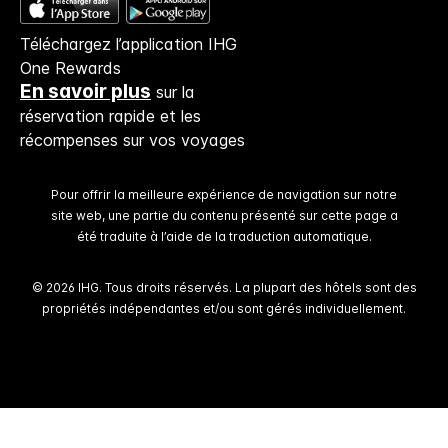
nous nous efforçons de la protéger. Tous les
Téléchargez l’application IHG
renseignements personnels que vous donnez
One Rewards
sont cryptés et sécurisés.
En savoir plus
sur la
réservation rapide et les
récompenses sur vos voyages
Pour offrir la meilleure expérience de navigation sur notre
site web, une partie du contenu présenté sur cette page a
été traduite à l’aide de la traduction automatique.
© 2026 IHG. Tous droits réservés. La plupart des hôtels sont des
propriétés indépendantes et/ou sont gérés individuellement.