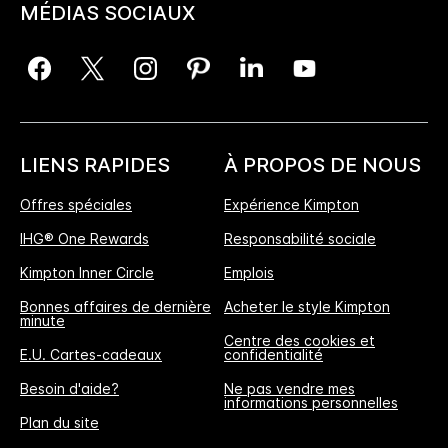
MÉDIAS SOCIAUX
LIENS RAPIDES
À PROPOS DE NOUS
Offres spéciales
Expérience Kimpton
IHG® One Rewards
Responsabilité sociale
Kimpton Inner Circle
Emplois
Bonnes affaires de dernière
Acheter le style Kimpton
minute
Centre des cookies et
E.U. Cartes-cadeaux
confidentialité
Besoin d'aide?
Ne pas vendre mes
informations personnelles
L'Avantage Réservation Directe
Plan du site