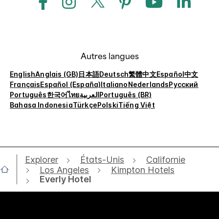
Autres langues
English
Anglais (GB)
日本語
Deutsch
繁體中文
Español
中文
Français
Español (España)
Italiano
Nederlands
Русский
Português
한국어
ไทย
العربية
Português (BR)
Bahasa Indonesia
Türkçe
Polski
Tiếng Việt
Explorer
États-Unis
Californie
Los Angeles
Kimpton Hotels
Everly Hotel