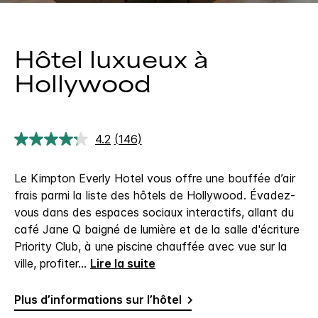
Hôtel luxueux à
Hollywood
4.2
(146)
Lire
146
avis.
Le Kimpton Everly Hotel vous offre une bouffée d’air
Lien
sur
frais parmi la liste des hôtels de Hollywood. Évadez-
la
vous dans des espaces sociaux interactifs, allant du
même
page.
café Jane Q baigné de lumière et de la salle d'écriture
Priority Club, à une piscine chauffée avec vue sur la
ville, profiter
...
Lire la suite
Plus d’informations sur l’hôtel